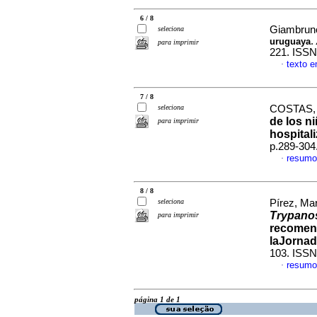
6 / 8
Giambrun
seleciona
.
uruguaya
para imprimir
221. ISSN
texto 
·
7 / 8
seleciona
COSTAS, 
de los n
para imprimir
hospital
p.289-304
resumo
·
8 / 8
seleciona
Pírez, Mar
Trypano
para imprimir
recomend
laJorna
103. ISSN
resumo
·
página 1 de 1