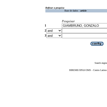
Refinar a pesquisa
Base de dados :
article
Pesquisar
1
2
3
Search engin
BIREME/OPAS/OMS - Centro Latino-Am