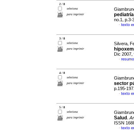
2 / 8
seleciona
Giambrun
pediatrí
para imprimir
no.1, p.3
texto 
·
3 / 8
seleciona
Silvera, F
hipoxemi
para imprimir
Dic 2007,
resumo
·
4 / 8
seleciona
Giambrun
sector p
para imprimir
p.195-197
texto 
·
5 / 8
seleciona
Giambrun
Salud
.
Ar
para imprimir
ISSN 168
texto 
·