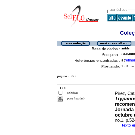
Coleç
Base de dados :
article
Pesquisa :
GIAMBRU
Referências encontradas :
refina
8
[
Mostrando:
1 .. 8
no f
página 1 de 1
1 / 8
seleciona
Pirez, Cata
Trypano
para imprimir
recomend
Jornada d
octubre 
no.1, p.5
texto 
·