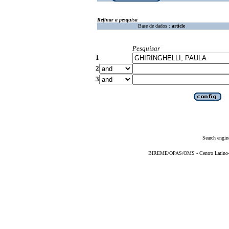
Refinar a pesquisa
Base de dados :
article
Pesquisar
1
2
3
Search engin
BIREME/OPAS/OMS - Centro Latino-Am