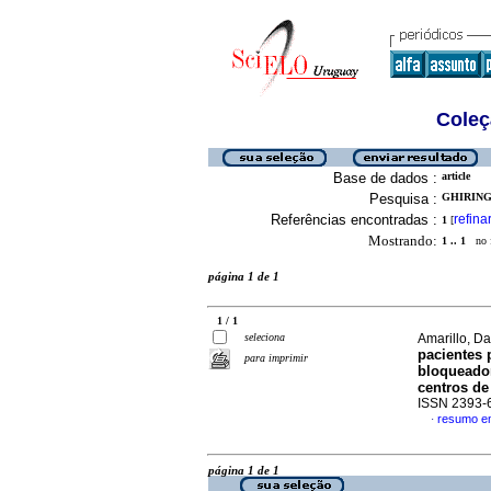
Coleç
Base de dados :
article
Pesquisa :
GHIRINGH
Referências encontradas :
refina
1
[
Mostrando:
1 .. 1
no f
página 1 de 1
1 / 1
seleciona
Amarillo, Da
pacientes 
para imprimir
bloqueador
centros de
ISSN 2393-
resumo e
·
página 1 de 1