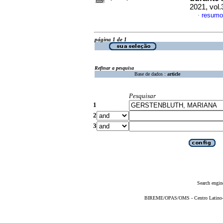
2021, vol
resumo
·
página 1 de 1
Refinar a pesquisa
Base de dados :
article
Pesquisar
1
2
3
Search engin
BIREME/OPAS/OMS - Centro Latino-Am