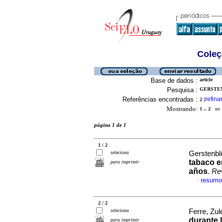
Coleç
Base de dados :
article
Pesquisa :
GERSTEN
Referências encontradas :
refina
2
[
Mostrando:
1 .. 2
no f
página 1 de 1
1 / 2
seleciona
Gerstenblü
tabaco e
para imprimir
años
.
Re
resumo
·
2 / 2
seleciona
Ferre, Zul
durante 
para imprimir