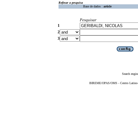
Refinar a pesquisa
Base de dados :
article
Pesquisar
1
2
3
Search engin
BIREME/OPAS/OMS - Centro Latino-Am