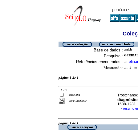
Coleç
Base de dados :
article
Pesquisa :
GERIBALD
Referências encontradas :
refina
1
[
Mostrando:
1 .. 1
no f
página 1 de 1
1 / 1
seleciona
Trostchansky
diagnóstic
para imprimir
1688-1281
resumo e
·
página 1 de 1