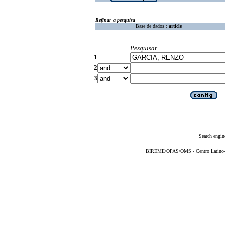
Refinar a pesquisa
Base de dados :
article
Pesquisar
1
2
3
Search engin
BIREME/OPAS/OMS - Centro Latino-Am