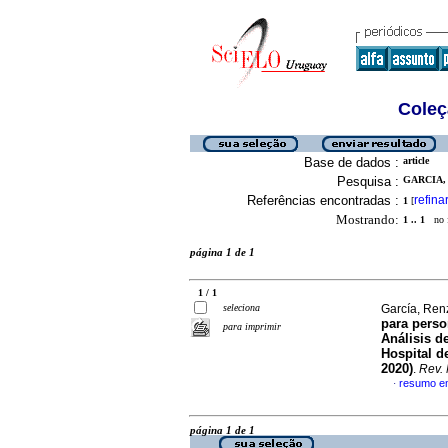
Coleç
Base de dados :
article
Pesquisa :
GARCIA, 
Referências encontradas :
refina
1
[
Mostrando:
1 .. 1
no f
página 1 de 1
1 / 1
seleciona
García, Renz
para perso
para imprimir
Análisis d
Hospital d
2020)
.
Rev. 
resumo e
·
página 1 de 1