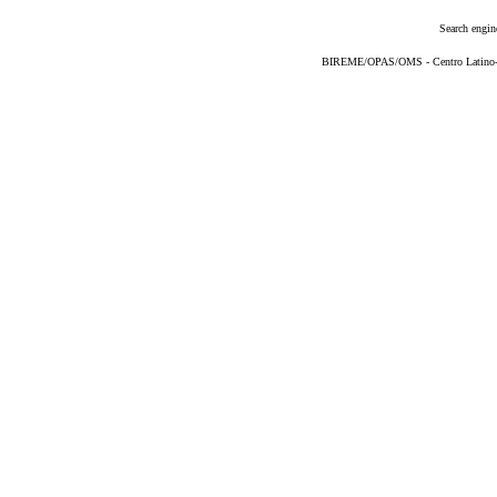
Search engin
BIREME/OPAS/OMS - Centro Latino-Am