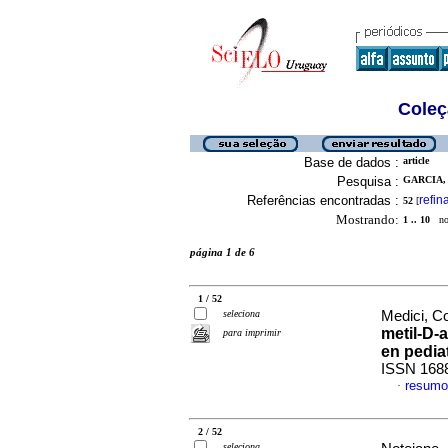
Coleç
Base de dados :
article
Pesquisa :
GARCIA,
Referências encontradas :
refin
52
[
Mostrando:
1 .. 10
no 
página 1 de 6
1 / 52
seleciona
Medici, Co
metil-D-
para imprimir
en pediat
ISSN 168
resumo
·
2 / 52
seleciona