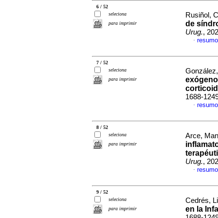
6 / 52
seleciona
Rusiñol, Ce
de síndr
para imprimir
Urug.
, 20
resumo
·
7 / 52
seleciona
González, 
exógeno 
para imprimir
corticoi
1688-124
resumo
·
8 / 52
seleciona
Arce, Manu
inflamat
para imprimir
terapéuti
Urug.
, 20
resumo
·
9 / 52
seleciona
Cedrés, Li
en la Inf
para imprimir
1688-124