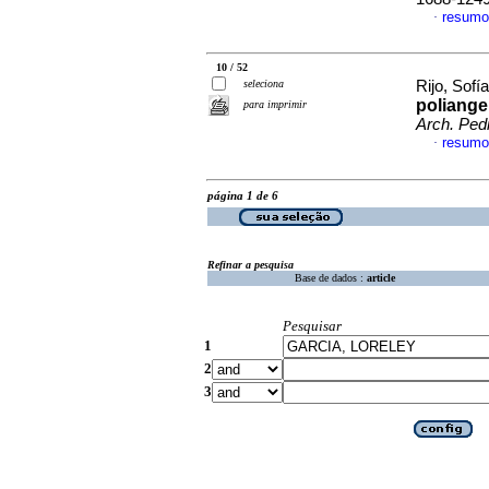
resumo
·
10 / 52
seleciona
Rijo, Sofía
poliange
para imprimir
Arch. Pedi
resumo
·
página 1 de 6
Refinar a pesquisa
Base de dados :
article
Pesquisar
1
2
3