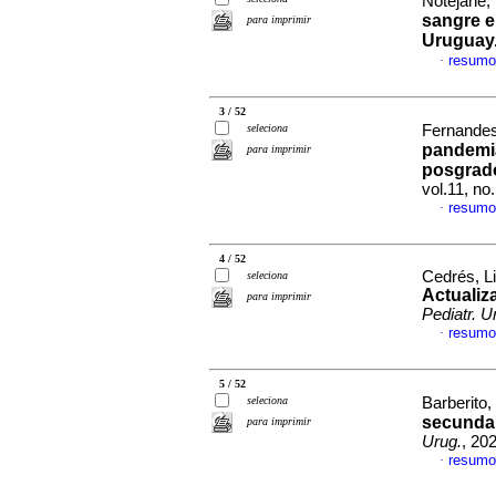
Notejane, 
sangre e
para imprimir
Uruguay
resumo
·
3 / 52
seleciona
Fernandes
pandemia
para imprimir
posgrado
vol.11, n
resumo
·
4 / 52
Cedrés, Li
seleciona
Actualiz
para imprimir
Pediatr. U
resumo
·
5 / 52
seleciona
Barberito, 
secundar
para imprimir
Urug.
, 20
resumo
·