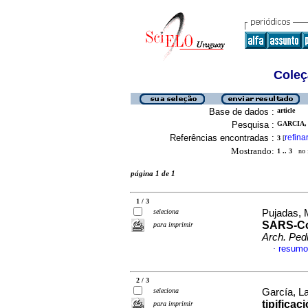
Coleç
Base de dados :
article
Pesquisa :
GARCIA, 
Referências encontradas :
refina
3
[
Mostrando:
1 .. 3
no f
página 1 de 1
1 / 3
seleciona
Pujadas, 
SARS-CoV
para imprimir
Arch. Pedi
resumo
·
2 / 3
seleciona
García, La
tipifica
para imprimir