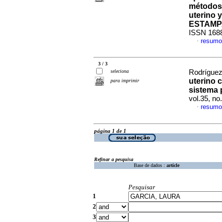
métodos 
uterino 
ESTAMP
ISSN 168
resumo
·
3 / 3
seleciona
Rodríguez,
uterino 
para imprimir
sistema 
vol.35, n
resumo
·
página 1 de 1
Refinar a pesquisa
Base de dados :
article
Pesquisar
1
2
3