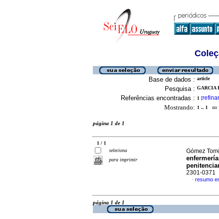
Coleç
Base de dados :
article
Pesquisa :
GARCIA 
Referências encontradas :
refina
1
[
Mostrando:
1 .. 1
no f
página 1 de 1
1 / 1
seleciona
Gómez Torre
enfermería
para imprimir
penitencia
2301-0371
resumo e
·
página 1 de 1