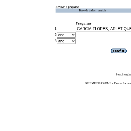
Refinar a pesquisa
Base de dados :
article
Pesquisar
1
2
3
Search engin
BIREME/OPAS/OMS - Centro Latino-Am