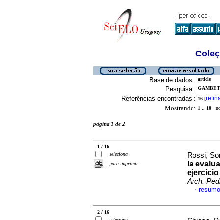
Coleç
Base de dados :
article
Pesquisa :
GAMBETT
Referências encontradas :
refin
16
[
Mostrando:
1 .. 10
no 
página 1 de 2
1 / 16
seleciona
Rossi, Son
la evalu
para imprimir
ejercici
Arch. Pedi
resumo
·
2 / 16
seleciona