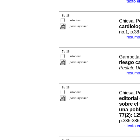
texto 
·
6 / 16
seleciona
Chiesa, Pe
cardiolo
para imprimir
no.1, p.3
resumo
·
7 / 16
seleciona
Gambetta,
riesgo c
para imprimir
Pediatr. U
resumo
·
8 / 16
seleciona
Chiesa, Pe
editorial
para imprimir
sobre el
una pobl
77(2): 12
p.336-336
texto 
·