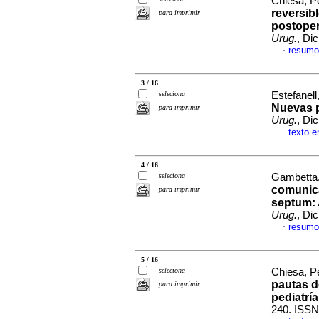
Chiesa, Pe
reversib
para imprimir
postoper
Urug.
, Di
resumo
·
3 / 16
seleciona
Estefanell,
Nuevas 
para imprimir
Urug.
, Di
texto 
·
4 / 16
seleciona
Gambetta,
comunica
para imprimir
septum: 
Urug.
, Di
resumo
·
5 / 16
seleciona
Chiesa, Pe
pautas d
para imprimir
pediatría
240. ISSN