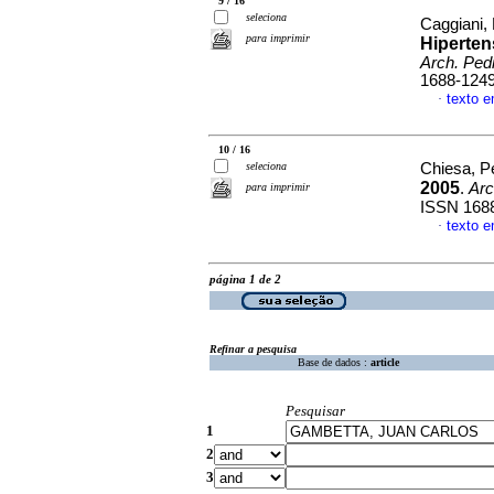
9 / 16
seleciona
Caggiani, 
para imprimir
Hiperten
Arch. Pedi
1688-124
texto 
·
10 / 16
seleciona
Chiesa, Pe
2005
.
Arc
para imprimir
ISSN 168
texto 
·
página 1 de 2
Refinar a pesquisa
Base de dados :
article
Pesquisar
1
2
3