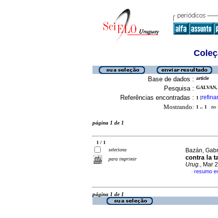
Coleç
Base de dados :
article
Pesquisa :
GALVAN, 
Referências encontradas :
refina
1
[
Mostrando:
1 .. 1
no f
página 1 de 1
1 / 1
seleciona
Bazán, Gabri
contra la t
para imprimir
Urug.
, Mar 
resumo e
·
página 1 de 1