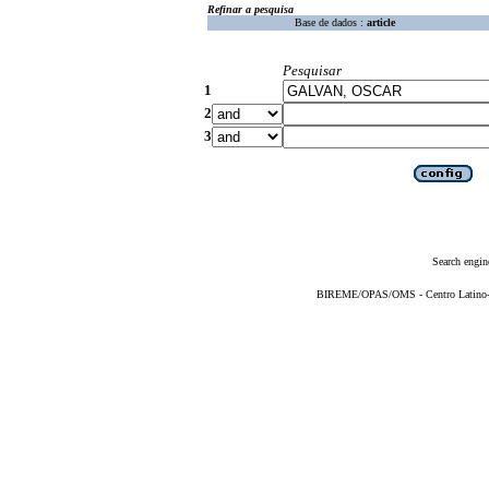
Refinar a pesquisa
Base de dados :
article
Pesquisar
1
2
3
Search engin
BIREME/OPAS/OMS - Centro Latino-Am