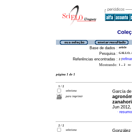
Coleç
Base de dados :
article
Pesquisa :
GALLO, A
Referências encontradas :
refina
2
[
Mostrando:
1 .. 2
no f
página 1 de 1
1 / 2
seleciona
García de 
agronómi
para imprimir
zanahori
Jun 2012,
resumo
·
2 / 2
seleciona
González I