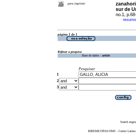
zanahori
para imprimir
sur de 
no.1, p.6
resumo
·
página 1 de 1
Refinar a pesquisa
Base de dados :
article
Pesquisar
1
2
3
Search engin
BIREME/OPAS/OMS - Centro Latino-Am