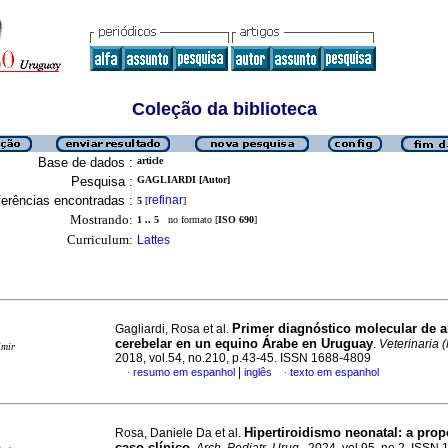
Coleção da biblioteca
Base de dados :
article
Pesquisa :
GAGLIARDI [Autor]
erências encontradas :
refinar
5
[
]
Mostrando:
1 .. 5
no formato [
ISO 690
]
Curriculum:
Lattes
Primer diagnóstico molecular de a
Gagliardi, Rosa et al.
cerebelar en un equino Árabe en Uruguay
.
Veterinaria 
imir
2018, vol.54, no.210, p.43-45. ISSN 1688-4809
|
resumo em espanhol
inglês
texto em espanhol
·
·
Hipertiroidismo neonatal: a prop
Rosa, Daniele Da et al.
caso clínico