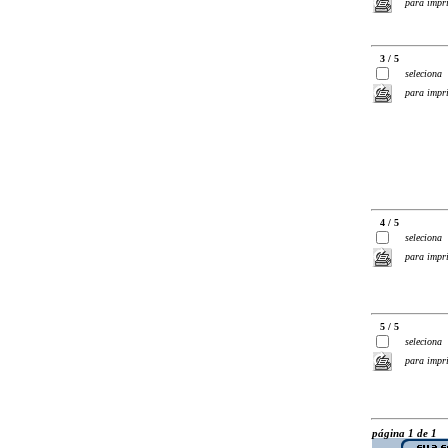
para impr
3 / 5
seleciona
para impr
4 / 5
seleciona
para impr
5 / 5
seleciona
para impr
página 1 de 1