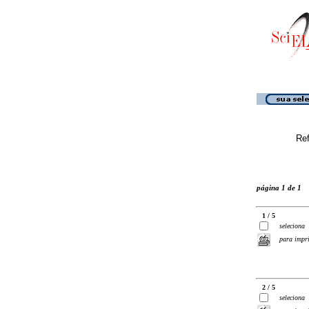
Ref
página 1 de 1
1 / 5
seleciona
para impr
2 / 5
seleciona