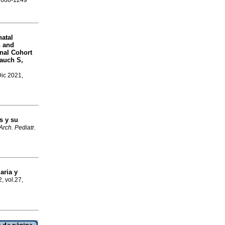
 1688-1249
atal
h and
onal Cohort
Rauch S,
Dic 2021,
s y su
Arch. Pediatr.
aria y
, vol.27,