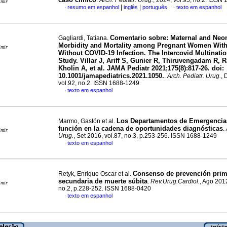
.
Arch. Pediatr. Urug.
, 2024, vol.95, no.2. ISSN
imir
|
|
resumo em espanhol
inglês
português
texto em espanhol
·
·
Comentario sobre: Maternal and Neon
Gagliardi, Tatiana.
Morbidity and Mortality among Pregnant Women Wit
imir
Without COVID-19 Infection. The Intercovid Multinati
Study. Villar J, Ariff S, Gunier R, Thiruvengadam R, 
Kholin A, et al. JAMA Pediatr 2021;175(8):817-26. doi:
10.1001/jamapediatrics.2021.1050.
.
Arch. Pediatr. Urug.
, 
vol.92, no.2. ISSN 1688-1249
texto em espanhol
·
Los Departamentos de Emergencia
Marmo, Gastón et al.
función en la cadena de oportunidades diagnósticas
.
imir
Urug.
, Set 2016, vol.87, no.3, p.253-256. ISSN 1688-1249
texto em espanhol
·
Consenso de prevención prim
Retyk, Enrique Oscar et al.
secundaria de muerte súbita
.
Rev.Urug.Cardiol.
, Ago 2012
imir
no.2, p.228-252. ISSN 1688-0420
texto em espanhol
·