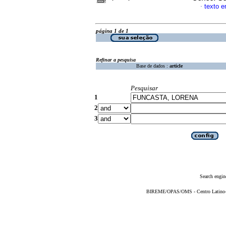
texto 
·
página 1 de 1
Refinar a pesquisa
Base de dados :
article
Pesquisar
1
2
3
Search engin
BIREME/OPAS/OMS - Centro Latino-Am