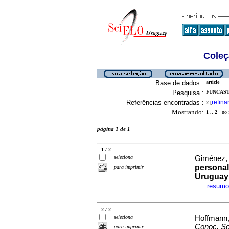
Coleç
Base de dados :
article
Pesquisa :
FUNCASTA
Referências encontradas :
refina
2
[
Mostrando:
1 .. 2
no f
página 1 de 1
1 / 2
seleciona
Giménez, L
personal
para imprimir
Uruguay
resumo
·
2 / 2
seleciona
Hoffmann, 
Conoc. So
para imprimir