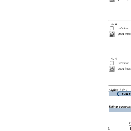
3 / 4
seleciona
para impr
4 / 4
seleciona
para impr
página 1 de 1
Refinar a pesquis
P
1