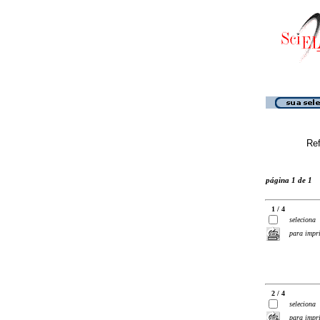
Ref
página 1 de 1
1 / 4
seleciona
para impr
2 / 4
seleciona
para impr