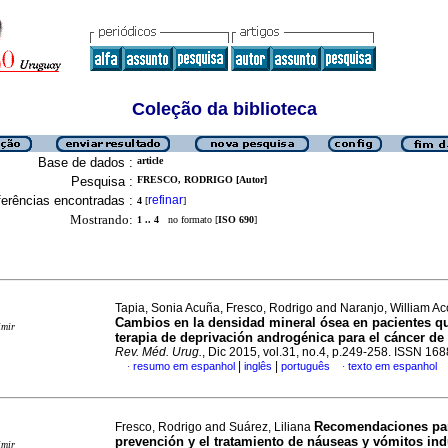
Coleção da biblioteca
Base de dados :
article
Pesquisa :
FRESCO, RODRIGO [Autor]
erências encontradas :
refinar
4
[
]
Mostrando:
1 .. 4
no formato [
ISO 690
]
Tapia, Sonia Acuña, Fresco, Rodrigo and Naranjo, William Ac
Cambios en la densidad mineral ósea en pacientes q
imir
terapia de deprivación androgénica para el cáncer de 
Rev. Méd. Urug.
, Dic 2015, vol.31, no.4, p.249-258. ISSN 16
|
|
resumo em espanhol
inglês
português
texto em espanhol
·
·
Recomendaciones par
Fresco, Rodrigo and Suárez, Liliana
prevención
y el tratamiento de náuseas y vómitos
ind
imir