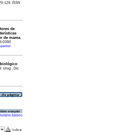
120-129. ISSN
tores de
erísticas
cer de mama
.
88-0390
spanhol
 biológico
. Urug.
, Dic
lário avançado
mulário básico