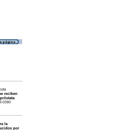
osta
ue reciben
próstata
.
88-0390
a la
ucidos por