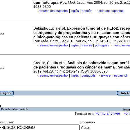
quimioterapia
.
Rev. Méd. Urug.
, Ago 2004, vol.20, no.2, p.
1688-0390
|
|
resumo em espanhol
inglês
francês
texto em espanhol
·
·
Expresión tumoral de HER-2, recep
Delgado, Lucía et al.
estrógenos y de progesterona y su relación con caract
imir
clínico-patológicas en pacientes uruguayas con cán
Rev. Méd. Urug.
, Set 2010, vol.26, no.3, p.145-153. ISSN 16
|
|
|
resumo em espanhol
inglês
francês
português
texto em e
·
·
Análisis de sobrevida según perfil
Castillo, Cecilia et al.
de pacientes uruguayas con cáncer de mama
.
Rev. Méd
imir
2012, vol.28, no.4, p.241-249. ISSN 1688-0390
|
|
resumo em espanhol
inglês
português
texto em espanhol
·
·
a
Base de dados :
article
Formu
Formulário livre
For
Pesquisar por :
esquisar
no campo