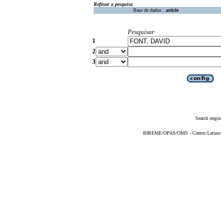
Refinar a pesquisa
Base de dados :
article
Pesquisar
1
2
3
Search engin
BIREME/OPAS/OMS - Centro Latino-Am