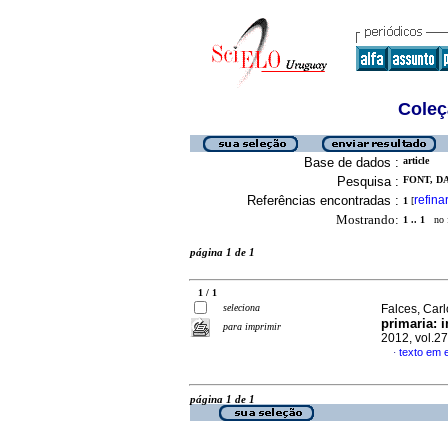
Coleç
Base de dados :
article
Pesquisa :
FONT, DA
Referências encontradas :
refina
1
[
Mostrando:
1 .. 1
no f
página 1 de 1
1 / 1
seleciona
Falces, Carl
primaria: 
para imprimir
2012, vol.2
texto em 
·
página 1 de 1