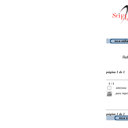
Ref
página 1 de 1
1 / 1
seleciona
para impr
página 1 de 1