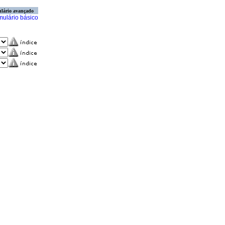
lário avançado
mulário básico