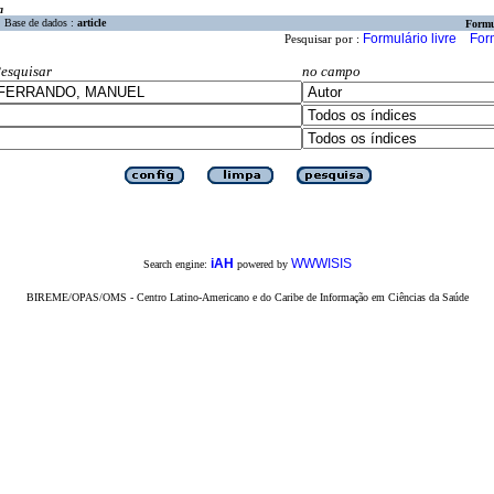
a
Base de dados :
article
Formu
Formulário livre
For
Pesquisar por :
esquisar
no campo
iAH
WWWISIS
Search engine:
powered by
BIREME/OPAS/OMS - Centro Latino-Americano e do Caribe de Informação em Ciências da Saúde