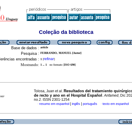
Coleção da biblioteca
Base de dados :
article
Pesquisa :
FERRANDO, MANUEL [Autor]
erências encontradas :
refinar
1
[
]
Mostrando:
1 .. 1
no formato [
ISO 690
]
Resultados del tratamiento quirúrgic
Tolosa, Juan et al.
de recto y ano en el Hospital Español
.
Anfamed
, Dic 202
imir
no.2. ISSN 2301-1254
|
|
resumo em espanhol
inglês
português
texto em espanhol
·
·