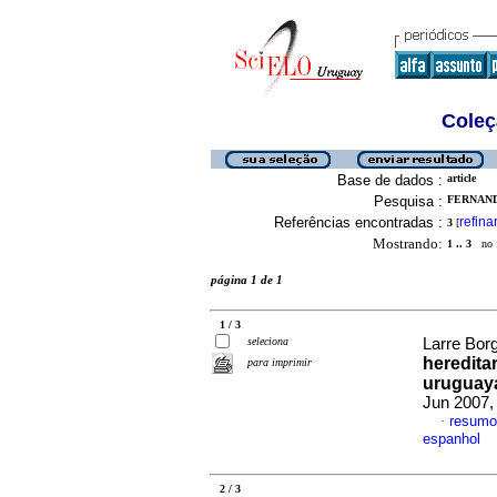
Coleç
Base de dados :
article
Pesquisa :
FERNAND
Referências encontradas :
refina
3
[
Mostrando:
1 .. 3
no f
página 1 de 1
1 / 3
seleciona
Larre Borg
heredita
para imprimir
uruguay
Jun 2007,
resumo
·
espanhol
2 / 3