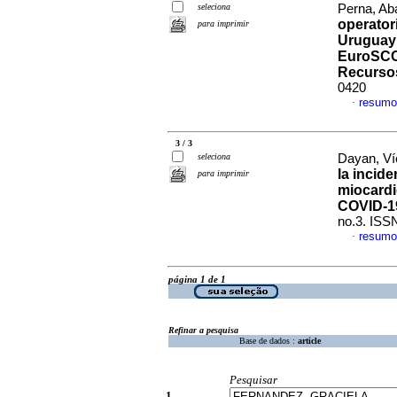
seleciona
Perna, Ab
operator
para imprimir
Uruguay;
EuroSCOR
Recurso
0420
resumo
·
3 / 3
seleciona
Dayan, Víc
la incid
para imprimir
miocardi
COVID-1
no.3. ISS
resumo
·
página 1 de 1
Refinar a pesquisa
Base de dados :
article
Pesquisar
1