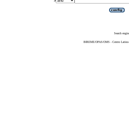
3
Search engin
BIREME/OPAS/OMS - Centro Latino-Am