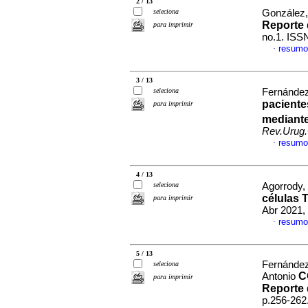
2 / 13
seleciona
González,
Reporte 
para imprimir
no.1. ISS
resumo
·
3 / 13
seleciona
Fernández
paciente
para imprimir
mediant
Rev.Urug.
resumo
·
4 / 13
seleciona
Agorrody, 
células 
para imprimir
Abr 2021,
resumo
·
5 / 13
Fernández
seleciona
C
Antonio
para imprimir
Reporte 
p.256-262