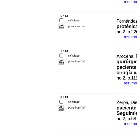
resumo
·
6 / 13
seleciona
Fernández
protésic
para imprimir
no.2, p.2
resumo
·
7 / 13
seleciona
Arocena, 
quirúrgi
para imprimir
paciente
cirugía v
no.2, p.1
resumo
·
8 / 13
seleciona
Zerpa, Die
paciente
para imprimir
Seguimie
no.2, p.6
resumo
·