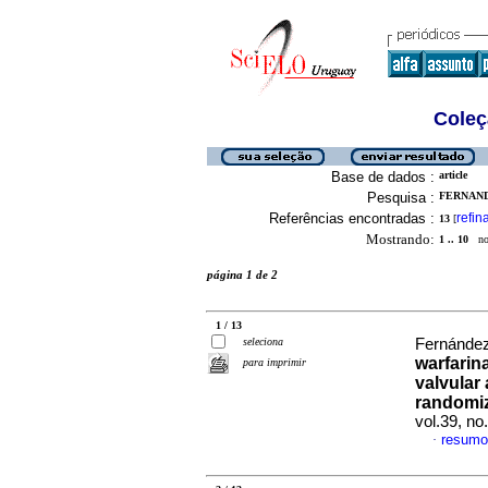
Coleç
Base de dados :
article
Pesquisa :
FERNAND
Referências encontradas :
refin
13
[
Mostrando:
1 .. 10
no 
página 1 de 2
1 / 13
seleciona
Fernández
warfarin
para imprimir
valvular
randomiz
vol.39, n
resumo
·