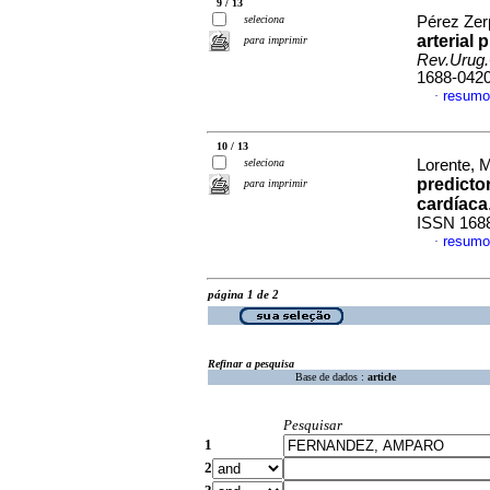
9 / 13
seleciona
Pérez Zerp
arterial
para imprimir
Rev.Urug.
1688-042
resumo
·
10 / 13
seleciona
Lorente, 
predicto
para imprimir
cardíaca
ISSN 168
resumo
·
página 1 de 2
Refinar a pesquisa
Base de dados :
article
Pesquisar
1
2