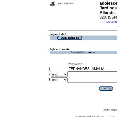
adolesce
para imprimir
Jardines
Allende
.
328. ISSN
resumo
·
página 1 de 1
Refinar a pesquisa
Base de dados :
article
Pesquisar
1
2
3
Search engin