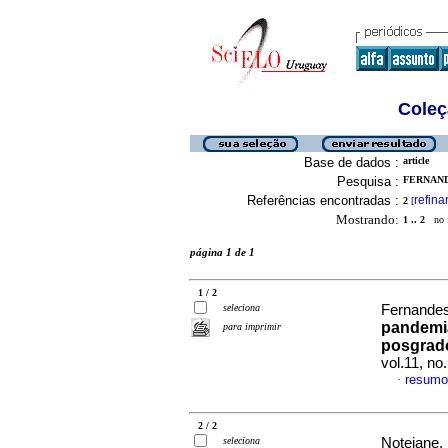
Coleç
Base de dados :
article
Pesquisa :
FERNANDE
Referências encontradas :
refina
2
[
Mostrando:
1 .. 2
no f
página 1 de 1
1 / 2
seleciona
Fernandes
pandemia
para imprimir
posgrado
vol.11, n
resumo
·
2 / 2
seleciona
Notejane, 