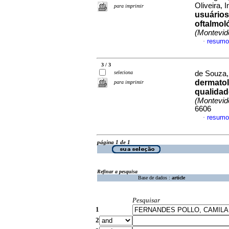
Oliveira, 
para imprimir
usuários
oftalmol
(Montevid
resumo
·
3 / 3
seleciona
de Souza, 
dermatol
para imprimir
qualidad
(Montevid
6606
resumo
·
página 1 de 1
Refinar a pesquisa
Base de dados :
article
Pesquisar
1
2