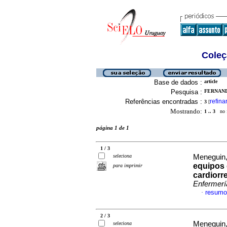
Coleç
Base de dados :
article
Pesquisa :
FERNAND
Referências encontradas :
refina
3
[
Mostrando:
1 .. 3
no f
página 1 de 1
1 / 3
seleciona
Meneguin,
equipos 
para imprimir
cardiorre
Enfermerí
resumo
·
2 / 3
Meneguin,
seleciona