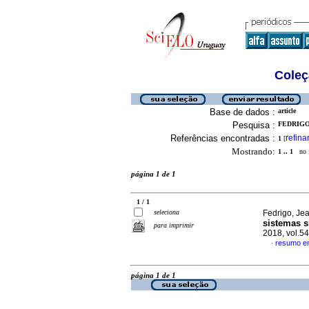
Coleç
Base de dados :
article
Pesquisa :
FEDRIGO,
Referências encontradas :
refina
1
[
Mostrando:
1 .. 1
no f
página 1 de 1
1 / 1
seleciona
Fedrigo, Jea
sistemas s
para imprimir
2018, vol.5
resumo e
·
página 1 de 1