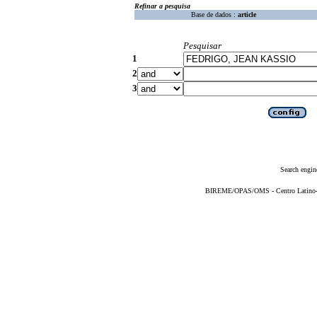
Refinar a pesquisa
Base de dados :
article
Pesquisar
1
2
3
Search engin
BIREME/OPAS/OMS - Centro Latino-Am