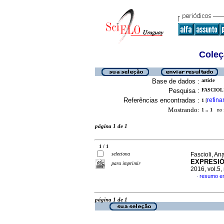
Coleç
Base de dados :
article
Pesquisa :
FASCIOLI
Referências encontradas :
refina
1
[
Mostrando:
1 .. 1
no f
página 1 de 1
1 / 1
seleciona
Fascioli, An
EXPRESIÓ
para imprimir
2016, vol.5
resumo e
·
página 1 de 1