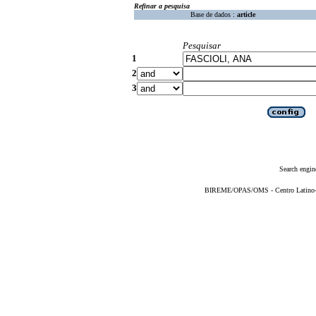
Refinar a pesquisa
Base de dados :
article
Pesquisar
1
2
3
Search engin
BIREME/OPAS/OMS - Centro Latino-Am