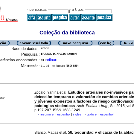
Coleção da biblioteca
Base de dados :
article
Pesquisa :
FARRO, IGNACIO [Autor]
erências encontradas :
refinar
10
[
]
Mostrando:
1 .. 10
no formato [
ISO 690
]
Estudios arteriales no-invasivos pa
Zócalo, Yanina et al.
detección temprana o valoración de cambios arterial
imir
y jóvenes expuestos a factores de riesgo cardiovascul
patologías sistémicas
.
Arch. Pediatr. Urug.
, Set 2015, vol.
p.197-207. ISSN 1688-1249
|
resumo em espanhol
inglês
texto em espanhol
·
·
58. Seguridad y eficacia de la ablac
Blanco, Matías et al.