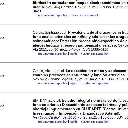
fibrilación auricular con mapeo electroanatómico en 
imir
medio
.
Rev.Urug.Cardiol.
, Nov 2017, vol.32, suppl.1, p.33-3
0420
resumo em espanhol
texto em espanhol
·
·
Prevalencia de alteraciones estruc
Curcio, Santiago et al.
funcionales arteriales en niños y adolescentes urugu
imir
asintomáticos
:
Detección precoz niño-específico de 
aterosclerótico y riesgo cardiovascular relativo
.
Rev.Ur
Abr 2015, vol.30, no.1, p.48-57. ISSN 1688-0420
|
resumo em espanhol
inglês
texto em espanhol
·
·
La obesidad en niños y adolescent
García, Victoria et al.
cambios precoces en estructura y función arteriales
.
imir
Rev.Urug.Cardiol.
, Ago 2015, vol.30, no.2, p.139-147. ISSN 
|
resumo em espanhol
inglês
texto em espanhol
·
·
Estudio integral no invasivo de la est
BIA, DANIEL et al.
función arterial: Discusión de aspectos teóricos y prá
imir
abordaje implementado en CUiiDARTE (Centro Univers
Investigación, Innovación y Diagnóstico Arterial)
.
Rev.Urug.Cardiol.
, Set 2010, vol.25, no.2, p.105-138. ISSN 
|
resumo em espanhol
inglês
texto em espanhol
·
·