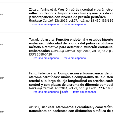
Presión aórtica central y parámetro
Zócalo, Yanina et al.
reflexión de onda: Importancia clínica y análisis de c
imir
y discrepancias con niveles de presión periférica
.
Rev.Urug.Cardiol.
, Dic 2012, vol.27, no.3, p.418-430. ISSN 
resumo em espanhol
texto em espanhol
·
·
Función endotelial y estados hipert
Torrado, Juan et al.
embarazo: Velocidad de la onda del pulso carótido-r
imir
método alternativo para detectar disfunción endotelia
embarazadas
.
Rev.Urug.Cardiol.
, Ago 2013, vol.28, no.2, p
ISSN 1688-0420
resumo em espanhol
texto em espanhol
·
·
Composición y biomecánica de pl
Farro, Federico et al.
ateroma carotídeas: Análisis comparativo de la disten
imir
arterial a lo largo del eje longitudinal en arterias caró
control y con placas de ateroma de diferente compos
Rev.Urug.Cardiol.
, Abr 2014, vol.29, no.1, p.17-31. ISSN 16
|
resumo em espanhol
inglês
texto em espanhol
·
·
Ateromatosis carotídea y característi
Albistur, Juan et al.
tratamiento en pacientes con disfunción sistólica de 
imir