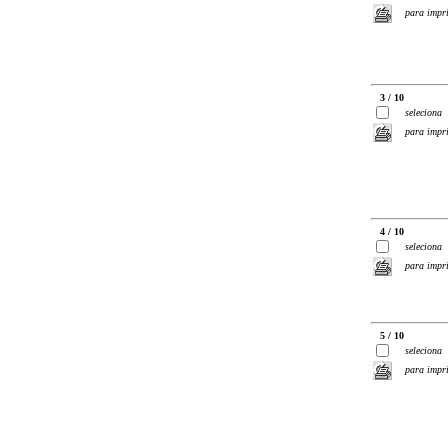
para impr
3 / 10
seleciona
para impr
4 / 10
seleciona
para impr
5 / 10
seleciona
para impr