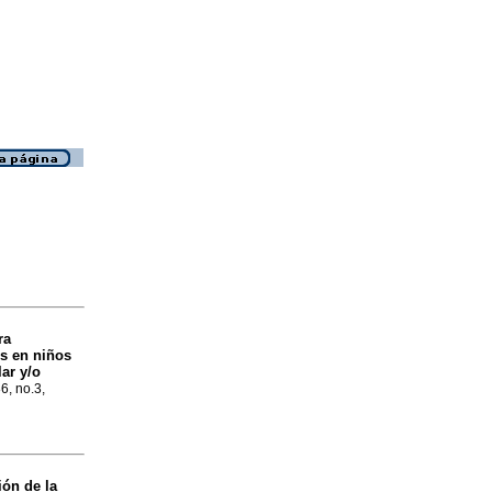
ra
es en niños
ar y/o
86, no.3,
ión de la