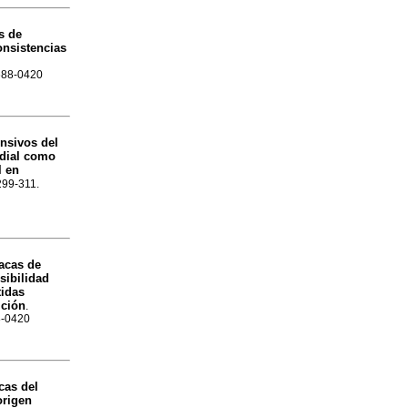
s de
onsistencias
1688-0420
ensivos del
adial como
l en
.299-311.
acas de
sibilidad
tidas
ición
.
88-0420
cas del
origen