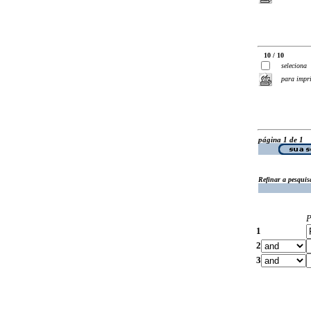
10 / 10
seleciona
para impr
página 1 de 1
Refinar a pesquis
P
1
2
3