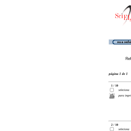
Ref
página 1 de 1
1 / 10
seleciona
para impr
2 / 10
seleciona