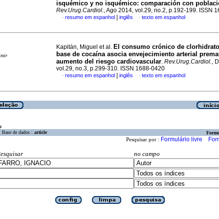
isquémico
y no isquémico
:
comparación con poblaci
Rev.Urug.Cardiol.
, Ago 2014, vol.29, no.2, p.192-199. ISSN 
|
resumo em espanhol
inglês
texto em espanhol
·
·
El consumo crónico de clorhidrato
Kapitán, Miguel et al.
base de cocaína asocia envejecimiento arterial prema
imir
aumento del riesgo cardiovascular
.
Rev.Urug.Cardiol.
, 
vol.29, no.3, p.299-310. ISSN 1688-0420
|
resumo em espanhol
inglês
texto em espanhol
·
·
a
Base de dados :
article
Formu
Formulário livre
For
Pesquisar por :
esquisar
no campo