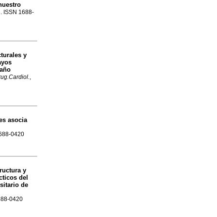
nuestro
3. ISSN 1688-
turales y
ayos
daño
ug.Cardiol.
,
es asocia
1688-0420
ructura y
cticos del
itario de
1688-0420