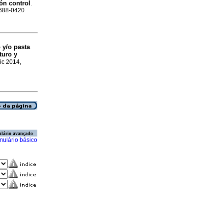
ón control
.
1688-0420
 y/o pasta
turo y
Dic 2014,
lário avançado
mulário básico