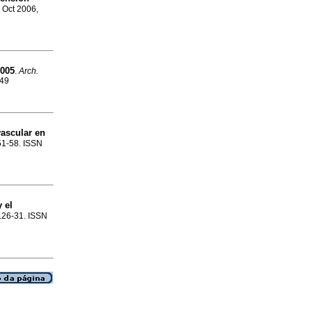
, Oct 2006,
2005
.
Arch.
249
ascular en
.51-58. ISSN
y el
p.26-31. ISSN