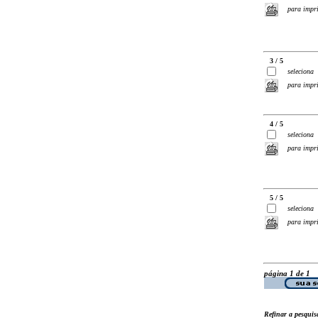
para impr
3 / 5
seleciona
para impr
4 / 5
seleciona
para impr
5 / 5
seleciona
para impr
página 1 de 1
Refinar a pesquis