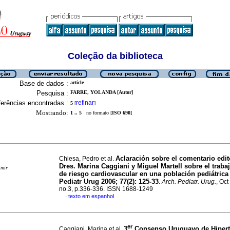
Coleção da biblioteca
Base de dados :
article
Pesquisa :
FARRE, YOLANDA [Autor]
erências encontradas :
refinar
5
[
]
Mostrando:
1 .. 5
no formato [
ISO 690
]
Aclaración sobre el comentario edito
Chiesa, Pedro et al.
Dres. Marina Caggiani y Miguel Martell sobre el traba
imir
de riesgo cardiovascular en una población pediátrica
Pediatr Urug 2006; 77(2): 125-33
.
Arch. Pediatr. Urug.
, Oct
no.3, p.336-336. ISSN 1688-1249
texto em espanhol
·
er
3
Consenso Uruguayo de Hipert
Caggiani, Marina et al.