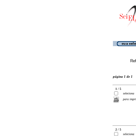
Ref
página 1 de 1
1 / 5
seleciona
para impr
2 / 5
seleciona