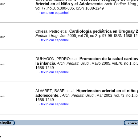
Arterial en el Niño y el Adolescente
.
Arch. Pediatr. Urug.
imir
vol.77, no.3, p.300-305. ISSN 1688-1249
texto em espanhol
·
Cardiología pediátrica en Uruguay 
Chiesa, Pedro et al.
Pediatr. Urug.
, Jun 2005, vol.76, no.2, p.97-99. ISSN 1688-1
imir
texto em espanhol
·
Promoción de la salud cardiov
DUHAGON, PEDRO et al.
la infancia
.
Arch. Pediatr. Urug.
, Mayo 2005, vol.76, no.1, p
imir
1688-1249
texto em espanhol
·
Hipertensión arterial en el niño 
ALVAREZ, ISABEL et al.
adolescente
. .
Arch. Pediatr. Urug.
, Mar 2002, vol.73, no.1, 
imir
1688-1249
texto em espanhol
·
a