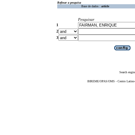
Refinar a pesquisa
Base de dados :
article
Pesquisar
1
2
3
Search engin
BIREME/OPAS/OMS - Centro Latino-Am