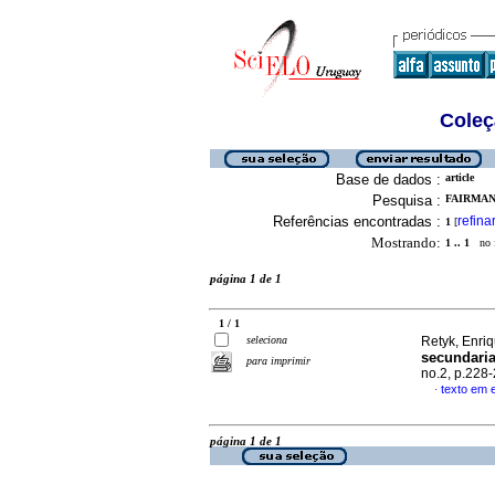
Coleç
Base de dados :
article
Pesquisa :
FAIRMAN,
Referências encontradas :
refina
1
[
Mostrando:
1 .. 1
no f
página 1 de 1
1 / 1
seleciona
Retyk, Enriq
secundaria
para imprimir
no.2, p.228
texto em 
·
página 1 de 1