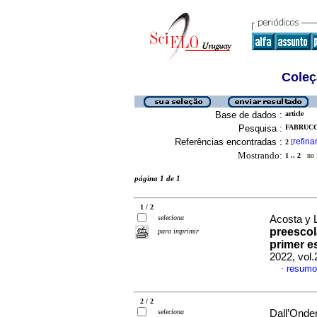
Coleç
Base de dados :
article
Pesquisa :
FABRUCC
Referências encontradas :
refina
2
[
Mostrando:
1 .. 2
no f
página 1 de 1
1 / 2
seleciona
Acosta y L
preescol
para imprimir
primer e
2022, vol
resumo
·
2 / 2
seleciona
Dall’Onder