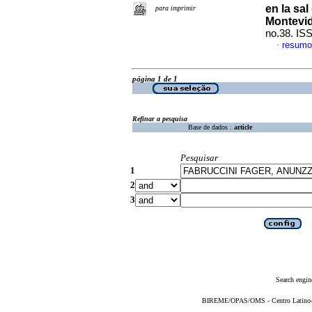
en la sa
para imprimir
Montevi
no.38. IS
resumo
·
página 1 de 1
Refinar a pesquisa
Base de dados :
article
Pesquisar
1
2
3
Search engin
BIREME/OPAS/OMS - Centro Latino-Am