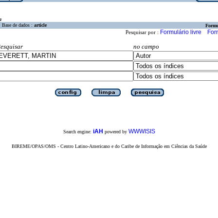
a
Base de dados :
article
Formu
Formulário livre
For
Pesquisar por :
esquisar
no campo
iAH
WWWISIS
Search engine:
powered by
BIREME/OPAS/OMS - Centro Latino-Americano e do Caribe de Informação em Ciências da Saúde