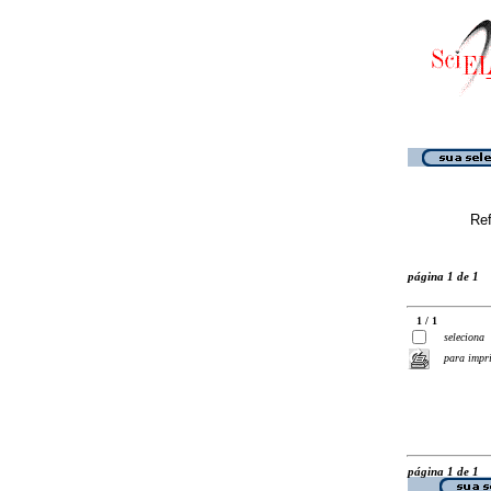
Ref
página 1 de 1
1 / 1
seleciona
para impr
página 1 de 1