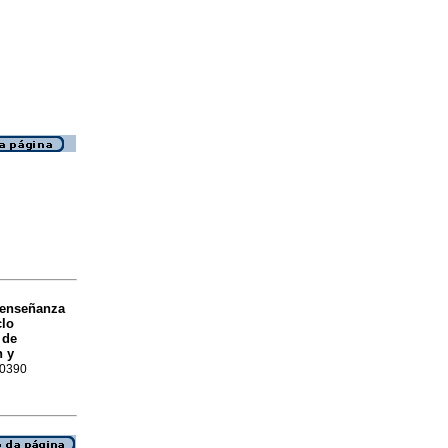
 enseñanza
clo
 de
n y
-0390