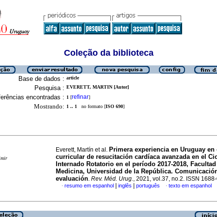
Coleção da biblioteca
Base de dados :
article
Pesquisa :
EVERETT, MARTIN [Autor]
erências encontradas :
refinar
1
[
]
Mostrando:
1 .. 1
no formato [
ISO 690
]
Primera experiencia en Uruguay en
Everett, Martín et al.
curricular de resucitación cardíaca avanzada en el Ci
imir
Internado Rotatorio en el período 2017-2018, Facultad
Medicina, Universidad de la República. Comunicació
evaluación
.
Rev. Méd. Urug.
, 2021, vol.37, no.2. ISSN 1688
|
|
resumo em espanhol
inglês
português
texto em espanhol
·
·