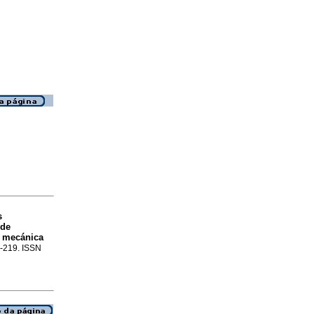
s
 de
a mecánica
2-219. ISSN