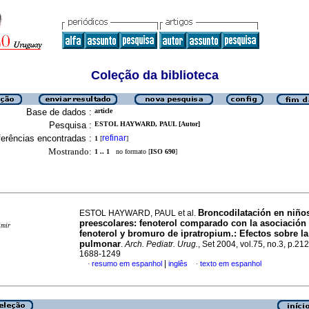
Coleção da biblioteca
Base de dados :
article
Pesquisa :
ESTOL HAYWARD, PAUL [Autor]
erências encontradas :
refinar
1
[
]
Mostrando:
1 .. 1
no formato [
ISO 690
]
Broncodilatación en niño
ESTOL HAYWARD, PAUL et al.
preescolares: fenoterol comparado con la asociación
imir
fenoterol y bromuro de ipratropium.: Efectos sobre l
pulmonar
.
Arch. Pediatr. Urug.
, Set 2004, vol.75, no.3, p.21
1688-1249
|
resumo em espanhol
inglês
texto em espanhol
·
·