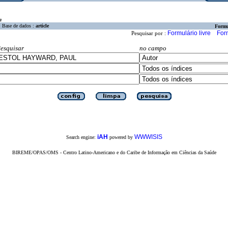
a
Base de dados :
article
Formu
Formulário livre
For
Pesquisar por :
esquisar
no campo
iAH
WWWISIS
Search engine:
powered by
BIREME/OPAS/OMS - Centro Latino-Americano e do Caribe de Informação em Ciências da Saúde