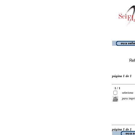
Ref
página 1 de 1
1 / 1
seleciona
para impr
página 1 de 1