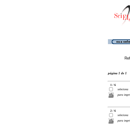
Ref
página 1 de 1
1 / 6
seleciona
para impr
2 / 6
seleciona
para impr