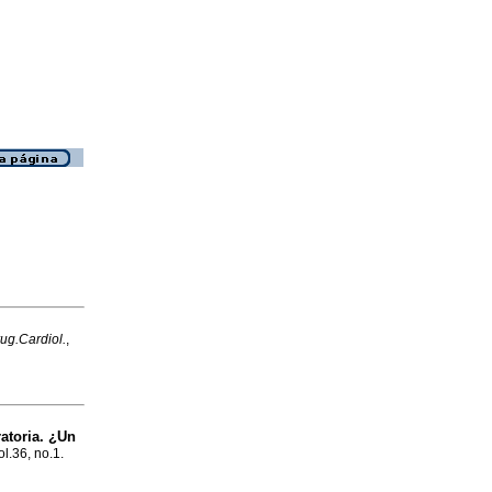
ug.Cardiol.
,
ratoria. ¿Un
ol.36, no.1.