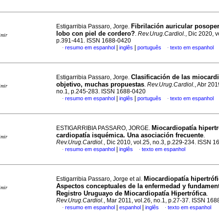
Fibrilación auricular posope
Estigarribia Passaro, Jorge.
lobo con piel de cordero?
.
Rev.Urug.Cardiol.
, Dic 2020, v
imir
p.391-441. ISSN 1688-0420
|
|
resumo em espanhol
inglês
português
texto em espanhol
·
·
Clasificación de las miocard
Estigarribia Passaro, Jorge.
objetivo, muchas propuestas
.
Rev.Urug.Cardiol.
, Abr 201
imir
no.1, p.245-283. ISSN 1688-0420
|
|
resumo em espanhol
inglês
português
texto em espanhol
·
·
Miocardiopatía hipertr
ESTIGARRIBIA PASSARO, JORGE.
cardiopatía isquémica. Una asociación frecuente
.
imir
Rev.Urug.Cardiol.
, Dic 2010, vol.25, no.3, p.229-234. ISSN 
|
resumo em espanhol
inglês
texto em espanhol
·
·
Miocardiopatía hipertrófi
Estigarribia Passaro, Jorge et al.
Aspectos conceptuales de la enfermedad y fundamen
imir
Registro Uruguayo de Miocardiopatía Hipertrófica
.
Rev.Urug.Cardiol.
, Mar 2011, vol.26, no.1, p.27-37. ISSN 16
|
|
resumo em espanhol
espanhol
inglês
texto em espanhol
·
·