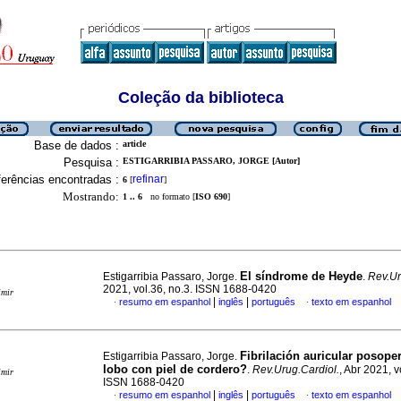
Coleção da biblioteca
Base de dados :
article
Pesquisa :
ESTIGARRIBIA PASSARO, JORGE [Autor]
erências encontradas :
refinar
6
[
]
Mostrando:
1 .. 6
no formato [
ISO 690
]
El síndrome de Heyde
Estigarribia Passaro, Jorge.
.
Rev.Ur
2021, vol.36, no.3. ISSN 1688-0420
imir
|
|
resumo em espanhol
inglês
português
texto em espanhol
·
·
Fibrilación auricular posope
Estigarribia Passaro, Jorge.
lobo con piel de cordero?
.
Rev.Urug.Cardiol.
, Abr 2021, v
imir
ISSN 1688-0420
|
|
resumo em espanhol
inglês
português
texto em espanhol
·
·