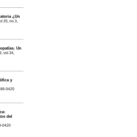
ratoria ¿Un
ol.35, no.3,
iopatías. Un
9, vol.34,
ófica y
1688-0420
ca:
tos del
88-0420