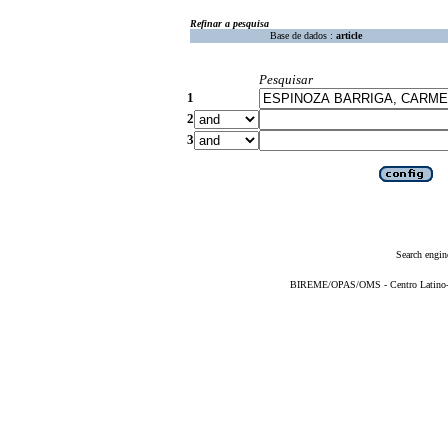
Refinar a pesquisa
Base de dados :
article
Pesquisar
1
2
3
Search engin
BIREME/OPAS/OMS - Centro Latino-Am