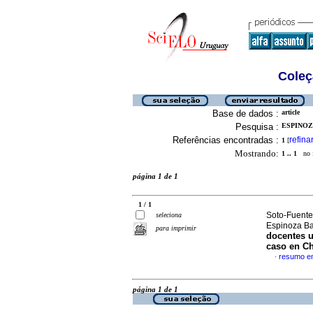
Coleç
Base de dados :
article
Pesquisa :
ESPINOZ
Referências encontradas :
refina
1
[
Mostrando:
1 .. 1
no f
página 1 de 1
1 / 1
Soto-Fuente
seleciona
Espinoza Ba
para imprimir
docentes u
caso en Ch
resumo e
·
página 1 de 1