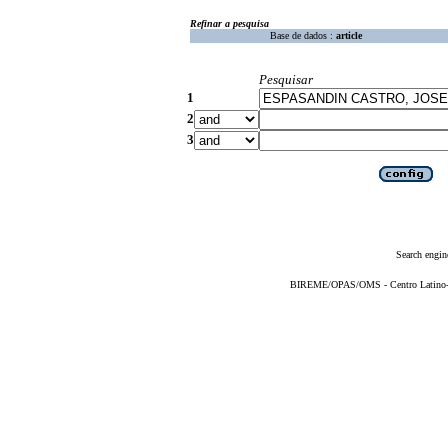
Refinar a pesquisa
Base de dados :
article
Pesquisar
1
2
3
Search engin
BIREME/OPAS/OMS - Centro Latino-Am