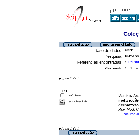
Coleç
Base de dados :
article
Pesquisa :
ESPASAND
Referências encontradas :
refina
1
[
Mostrando:
1 .. 1
no f
página 1 de 1
1 / 1
seleciona
Martínez Asu
melanocíti
para imprimir
dermatoscó
Rev. Méd. U
resumo e
·
página 1 de 1