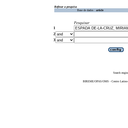
Refinar a pesquisa
Base de dados :
article
Pesquisar
1
2
3
Search engin
BIREME/OPAS/OMS - Centro Latino-Am