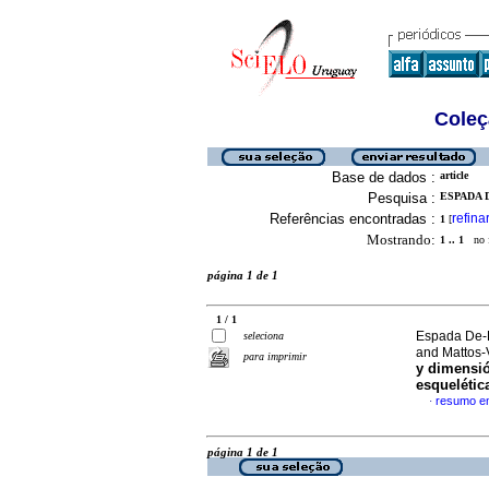
Coleç
Base de dados :
article
Pesquisa :
ESPADA 
Referências encontradas :
refina
1
[
Mostrando:
1 .. 1
no f
página 1 de 1
1 / 1
Espada De-L
seleciona
and Mattos-
para imprimir
y dimensió
esquelétic
resumo e
·
página 1 de 1