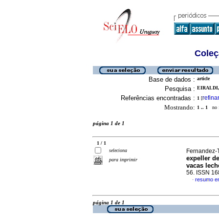
Coleç
Base de dados :
article
Pesquisa :
EIRALDI,
Referências encontradas :
refina
1
[
Mostrando:
1 .. 1
no f
página 1 de 1
1 / 1
seleciona
Fernandez-T
expeller d
para imprimir
vacas lech
56. ISSN 1
resumo e
·
página 1 de 1