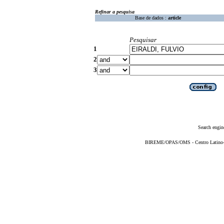
Refinar a pesquisa
Base de dados :
article
Pesquisar
1
2
3
Search engin
BIREME/OPAS/OMS - Centro Latino-Am