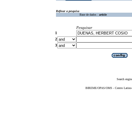
Refinar a pesquisa
Base de dados :
article
Pesquisar
1
2
3
Search engin
BIREME/OPAS/OMS - Centro Latino-Am