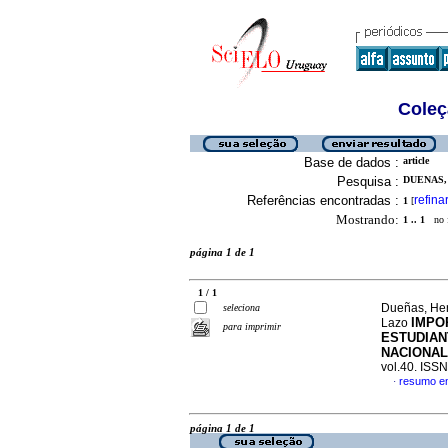
Coleç
Base de dados :
article
Pesquisa :
DUENAS,
Referências encontradas :
refina
1
[
Mostrando:
1 .. 1
no f
página 1 de 1
1 / 1
Dueñas, Herb
seleciona
IMPO
Lazo
para imprimir
ESTUDIAN
NACIONAL
vol.40. ISS
resumo e
·
página 1 de 1