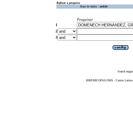
Refinar a pesquisa
Base de dados :
article
Pesquisar
1
2
3
Search engin
BIREME/OPAS/OMS - Centro Latino-Am