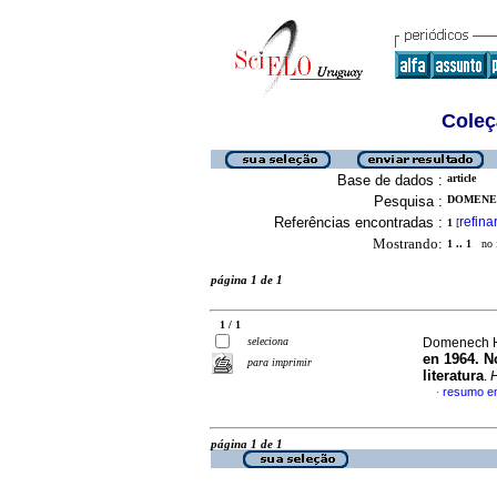
Coleç
Base de dados :
article
Pesquisa :
DOMENEC
Referências encontradas :
refina
1
[
Mostrando:
1 .. 1
no f
página 1 de 1
1 / 1
seleciona
Domenech H
en 1964. N
para imprimir
literatura
.
resumo e
·
página 1 de 1