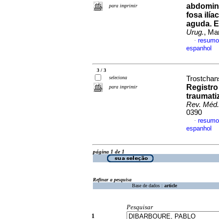
abdomina
para imprimir
fosa ilí
aguda.
E
Urug.
, Ma
resumo
·
espanhol
3 / 3
seleciona
Trostchans
Registro
para imprimir
traumati
Rev. Méd.
0390
resumo
·
espanhol
página 1 de 1
Refinar a pesquisa
Base de dados :
article
Pesquisar
1