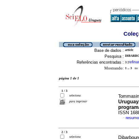
Coleç
Base de dados :
article
Pesquisa :
DIBARBO
Referências encontradas :
refina
3
[
Mostrando:
1 .. 3
no f
página 1 de 1
1 / 3
seleciona
Tommasino
Uruguay.
para imprimir
program
ISSN 168
resumo
·
2 / 3
seleciona
Dibarboure