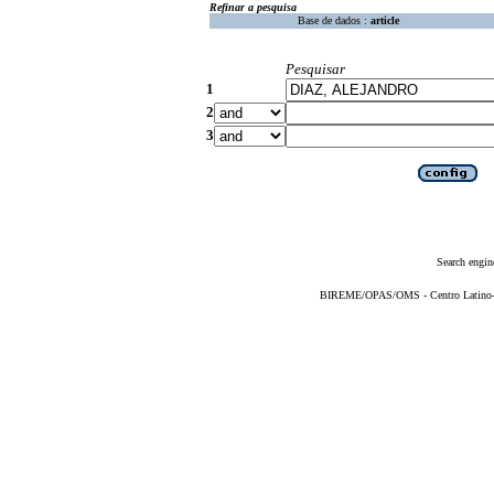
Refinar a pesquisa
Base de dados :
article
Pesquisar
1
2
3
Search engin
BIREME/OPAS/OMS - Centro Latino-Am