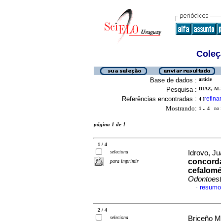
Coleç
Base de dados :
article
Pesquisa :
DIAZ, AL
Referências encontradas :
refina
4
[
Mostrando:
1 .. 4
no f
página 1 de 1
1 / 4
seleciona
Idrovo, Ju
concorda
para imprimir
cefalomét
Odontoest
resumo
·
2 / 4
seleciona
Briceño M