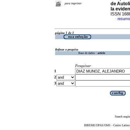
de Autol
para imprimir
la evide
ISSN 168
resumo
·
página 1 de 1
Refinar a pesquisa
Base de dados :
article
Pesquisar
1
2
3
Search engin
BIREME/OPAS/OMS - Centro Latino-Am