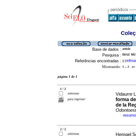
Coleç
Base de dados :
article
Pesquisa :
DIAZ MU
Referências encontradas :
refina
2
[
Mostrando:
1 .. 2
no f
página 1 de 1
1 / 2
seleciona
Vidaurre L
forma de
para imprimir
de la Re
Odontoest
resumo
·
2 / 2
seleciona
Hempel So