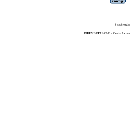
Search engin
BIREME/OPAS/OMS - Centro Latino-Am