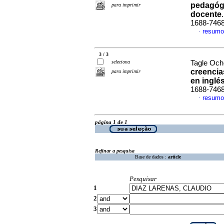
pedagógi
para imprimir
docente
1688-746
resumo
·
3 / 3
seleciona
Tagle Ocho
creencia
para imprimir
en inglé
1688-746
resumo
·
página 1 de 1
Refinar a pesquisa
Base de dados :
article
Pesquisar
1
2
3