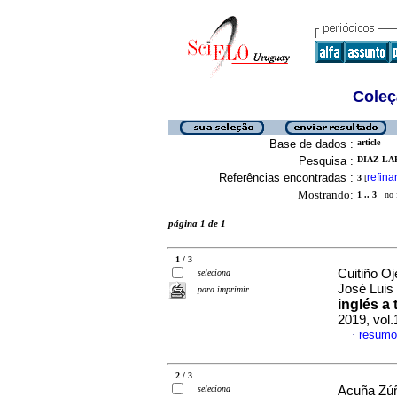
Coleç
Base de dados :
article
Pesquisa :
DIAZ LAR
Referências encontradas :
refina
3
[
Mostrando:
1 .. 3
no f
página 1 de 1
1 / 3
Cuitiño Oj
seleciona
José Luis
para imprimir
inglés a 
2019, vol.
resumo
·
2 / 3
seleciona
Acuña Zúñ