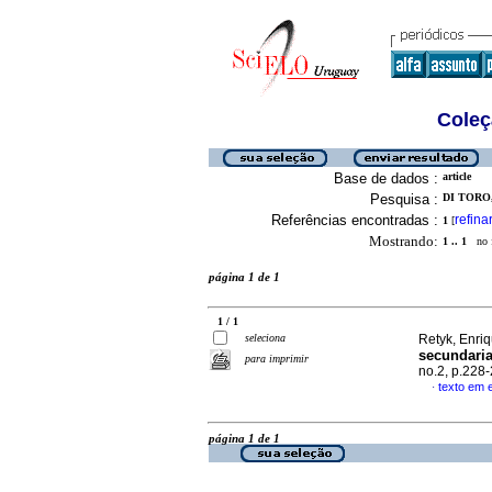
Coleç
Base de dados :
article
Pesquisa :
DI TORO,
Referências encontradas :
refina
1
[
Mostrando:
1 .. 1
no f
página 1 de 1
1 / 1
seleciona
Retyk, Enriq
secundaria
para imprimir
no.2, p.228
texto em 
·
página 1 de 1