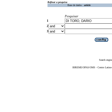
Refinar a pesquisa
Base de dados :
article
Pesquisar
1
2
3
Search engin
BIREME/OPAS/OMS - Centro Latino-Am