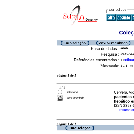
Coleç
Base de dados :
article
Pesquisa :
DESCALZI
Referências encontradas :
refina
1
[
Mostrando:
1 .. 1
no f
página 1 de 1
1 / 1
seleciona
Cervera, Vict
pacientes 
para imprimir
hepático e
ISSN 2393-
resumo e
·
página 1 de 1