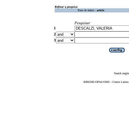
Refinar a pesquisa
Base de dados :
article
Pesquisar
1
2
3
Search engin
BIREME/OPAS/OMS - Centro Latino-Am