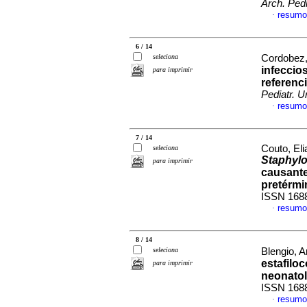
Arch. Pedi
resumo
·
6 / 14
seleciona
Cordobez,
infeccio
para imprimir
referenc
Pediatr. U
resumo
·
7 / 14
Couto, Eli
seleciona
Staphyl
para imprimir
causante
pretérmi
ISSN 168
resumo
·
8 / 14
seleciona
Blengio, A
estafilo
para imprimir
neonatol
ISSN 168
resumo
·