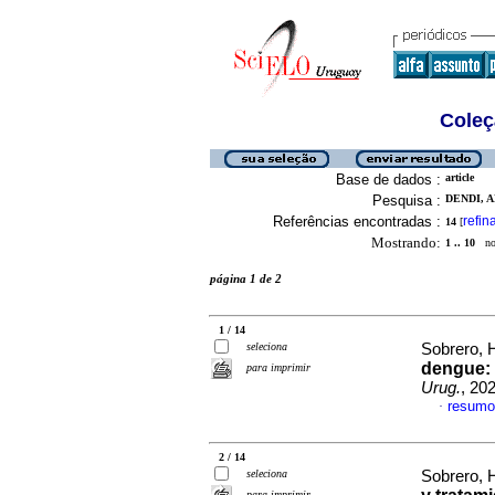
Coleç
Base de dados :
article
Pesquisa :
DENDI, A
Referências encontradas :
refin
14
[
Mostrando:
1 .. 10
no 
página 1 de 2
1 / 14
seleciona
Sobrero, H
dengue: 
para imprimir
Urug.
, 20
resumo
·
2 / 14
seleciona
Sobrero, H
para imprimir