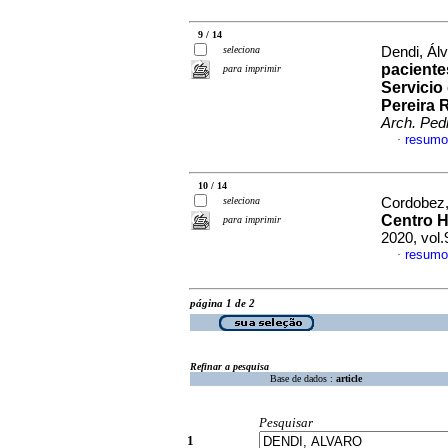
9 / 14
seleciona
Dendi, Álv
paciente
para imprimir
Servicio
Pereira 
Arch. Pedi
resumo
·
10 / 14
seleciona
Cordobez,
Centro H
para imprimir
2020, vol
resumo
·
página 1 de 2
Refinar a pesquisa
Base de dados :
article
Pesquisar
1