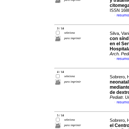
y tratam
citomega
ISSN 168
resumo
·
3 / 14
seleciona
Silva, Van
con sínd
para imprimir
en el Se
Hospital
Arch. Pedi
resumo
·
4 / 14
seleciona
Sobrero, H
neonatal
para imprimir
mediante
de dextr
Pediatr. U
resumo
·
5 / 14
seleciona
Sobrero, H
el Centr
para imprimir