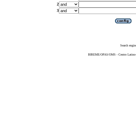
2
3
Search engin
BIREME/OPAS/OMS - Centro Latino-Am