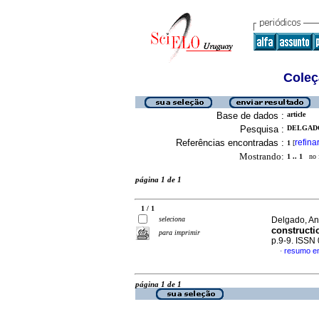
Coleç
Base de dados :
article
Pesquisa :
DELGADO
Referências encontradas :
refina
1
[
Mostrando:
1 .. 1
no f
página 1 de 1
1 / 1
seleciona
Delgado, An
construct
para imprimir
p.9-9. ISSN
resumo em
·
página 1 de 1