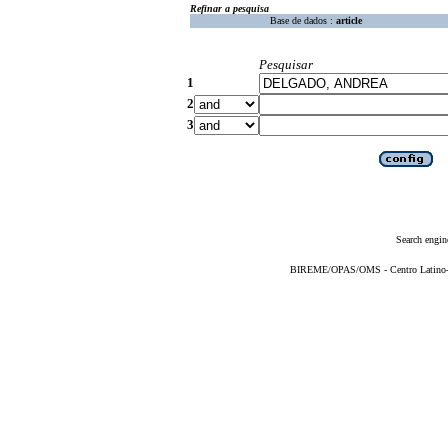
Refinar a pesquisa
Base de dados :
article
Pesquisar
1
2
3
Search engin
BIREME/OPAS/OMS - Centro Latino-Am