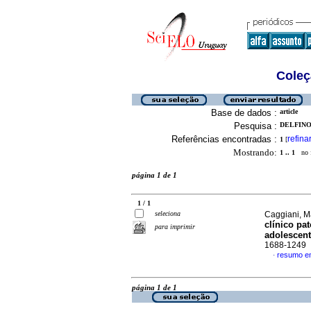
Coleç
Base de dados :
article
Pesquisa :
DELFINO,
Referências encontradas :
refina
1
[
Mostrando:
1 .. 1
no f
página 1 de 1
1 / 1
seleciona
Caggiani, Ma
clínico pa
para imprimir
adolescen
1688-1249
resumo e
·
página 1 de 1