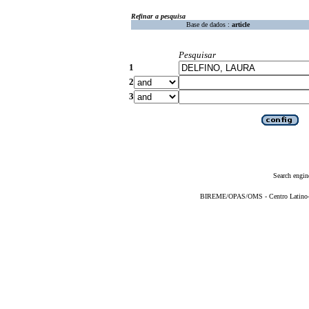
Refinar a pesquisa
Base de dados :
article
Pesquisar
1
2
3
Search engin
BIREME/OPAS/OMS - Centro Latino-Am