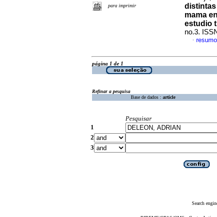
distinta
para imprimir
mama ent
estudio 
no.3. ISS
resumo
·
página 1 de 1
Refinar a pesquisa
Base de dados :
article
Pesquisar
1
2
3
Search engin