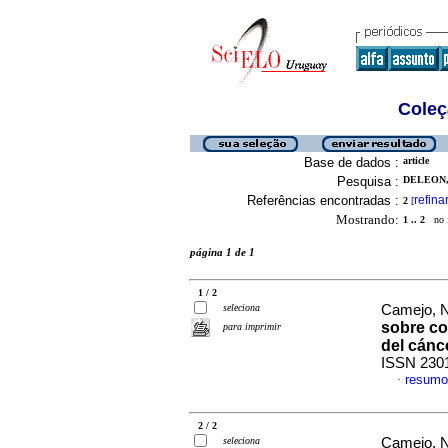
Coleç
Base de dados :
article
Pesquisa :
DELEON, 
Referências encontradas :
refina
2
[
Mostrando:
1 .. 2
no f
página 1 de 1
1 / 2
seleciona
Camejo, Na
sobre co
para imprimir
del cánc
ISSN 230
resumo
·
2 / 2
seleciona
Camejo, Na