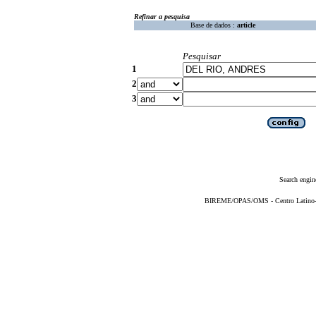
Refinar a pesquisa
Base de dados :
article
Pesquisar
1
2
3
Search engin
BIREME/OPAS/OMS - Centro Latino-Am