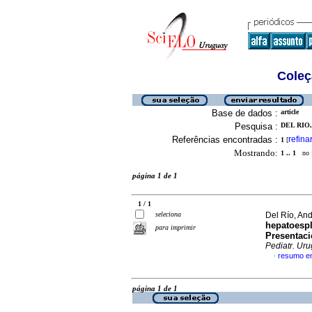
Coleç
Base de dados :
article
Pesquisa :
DEL RIO,
Referências encontradas :
refina
1
[
Mostrando:
1 .. 1
no f
página 1 de 1
1 / 1
seleciona
Del Río, And
hepatoesp
para imprimir
Presentaci
Pediatr. Uru
resumo e
·
página 1 de 1