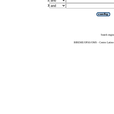
2
3
Search engin
BIREME/OPAS/OMS - Centro Latino-Am