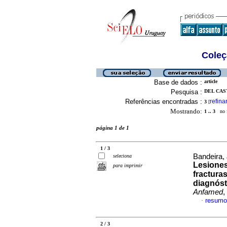
Coleç
Base de dados :
article
Pesquisa :
DEL CAST
Referências encontradas :
refina
3
[
Mostrando:
1 .. 3
no f
página 1 de 1
1 / 3
Bandeira, 
seleciona
Lesiones
para imprimir
fracturas
diagnósti
Anfamed
,
resumo
·
2 / 3