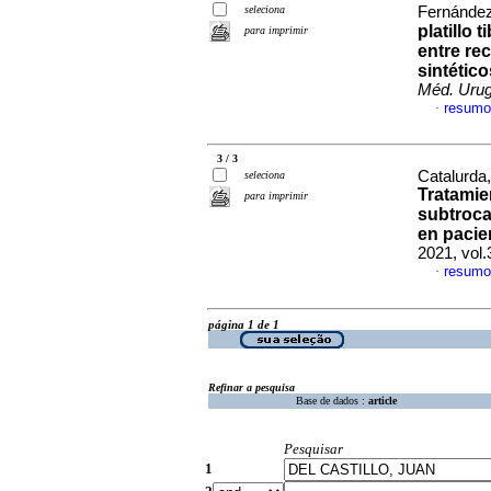
seleciona
Fernández
platillo 
para imprimir
entre re
sintético
Méd. Urug
resumo
·
3 / 3
Catalurda,
seleciona
Tratamie
para imprimir
subtroca
en pacie
2021, vol
resumo
·
página 1 de 1
Refinar a pesquisa
Base de dados :
article
Pesquisar
1