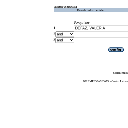
Refinar a pesquisa
Base de dados :
article
Pesquisar
1
2
3
Search engin
BIREME/OPAS/OMS - Centro Latino-Am