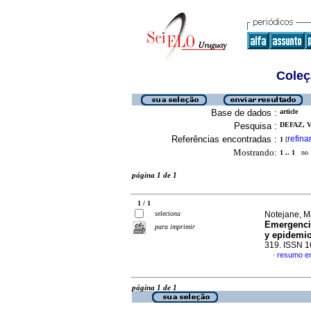
Coleç
Base de dados :
article
Pesquisa :
DEFAZ, V
Referências encontradas :
refina
1
[
Mostrando:
1 .. 1
no f
página 1 de 1
1 / 1
seleciona
Notejane, Ma
Emergencia
para imprimir
y epidemi
319. ISSN 
resumo e
·
página 1 de 1