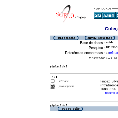
Coleç
Base de dados :
article
Pesquisa :
DE URIO
Referências encontradas :
refina
1
[
Mostrando:
1 .. 1
no f
página 1 de 1
1 / 1
seleciona
Finozzi Silv
intratiroid
para imprimir
1688-0390
resumo e
·
página 1 de 1