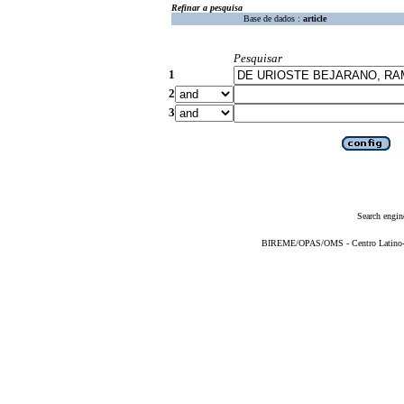
Refinar a pesquisa
Base de dados :
article
Pesquisar
1
2
3
Search engin
BIREME/OPAS/OMS - Centro Latino-Am