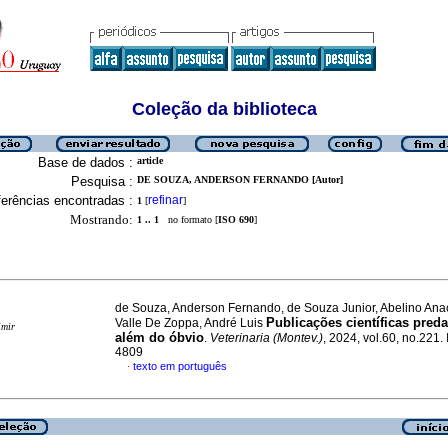
Coleção da biblioteca
Base de dados :
article
Pesquisa :
DE SOUZA, ANDERSON FERNANDO [Autor]
erências encontradas :
refinar
1
[
]
Mostrando:
1 .. 1
no formato [
ISO 690
]
de Souza, Anderson Fernando, de Souza Junior, Abelino Ana
Publicações científicas preda
Valle De Zoppa, André Luis
imir
além do óbvio
.
Veterinaria (Montev.)
, 2024, vol.60, no.221
4809
texto em português
·