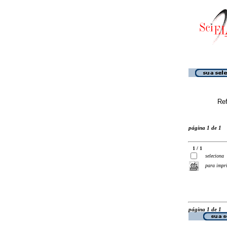
Ref
página 1 de 1
1 / 1
seleciona
para impr
página 1 de 1