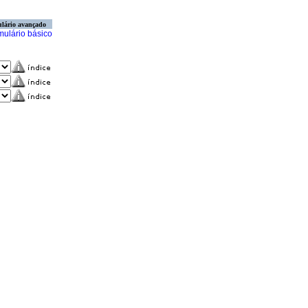
lário avançado
mulário básico