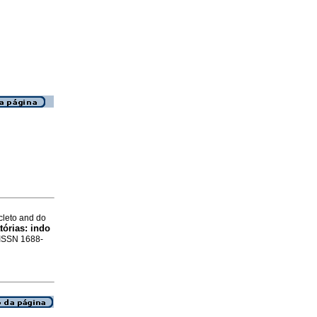
cleto and do
tórias: indo
. ISSN 1688-