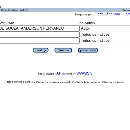
a
Base de dados :
article
Formu
Formulário livre
For
Pesquisar por :
esquisar
no campo
iAH
WWWISIS
Search engine:
powered by
BIREME/OPAS/OMS - Centro Latino-Americano e do Caribe de Informação em Ciências da Saúde